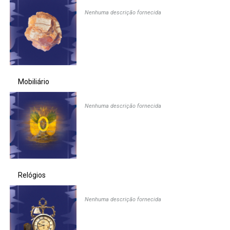
Nenhuma descrição fornecida
Ministério da Saúde
Ministério de Minas e Energia
Ministério da Ciência, Tecnologia, Inovações e Comunicações
Mobiliário
Ministério do Meio Ambiente
Nenhuma descrição fornecida
Ministério do Turismo
Ministério do Desenvolvimento Regional
Controladoria-Geral da União
Relógios
Ministério da Mulher, da Família e dos Direitos Humanos
Nenhuma descrição fornecida
Secretaria-Geral