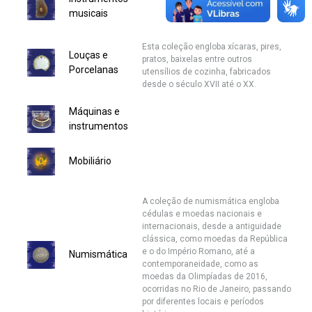
musicais
Secretaria de Governo
Esta coleção engloba xícaras, pires,
Gabinete de Segurança Institucional
Louças e
pratos, baixelas entre outros
Porcelanas
utensílios de cozinha, fabricados
desde o século XVII até o XX.
Advocacia-Geral da União
Máquinas e
Banco Central do Brasil
instrumentos
Planalto
Mobiliário
A coleção de numismática engloba
cédulas e moedas nacionais e
internacionais, desde a antiguidade
clássica, como moedas da República
e o do Império Romano, até a
Numismática
contemporaneidade, como as
moedas da Olimpíadas de 2016,
ocorridas no Rio de Janeiro, passando
por diferentes locais e períodos