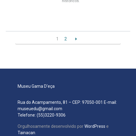
históricos.
1
2
Museu Gama D'eça
Rua do Acampamento, 81 – CEP: 97050-001 E-mail:
museuedu@gmail.com
Telefone: (55)3220-9306
Orgulhosamente desenvolvido por
WordPress
e
Tainacan
.