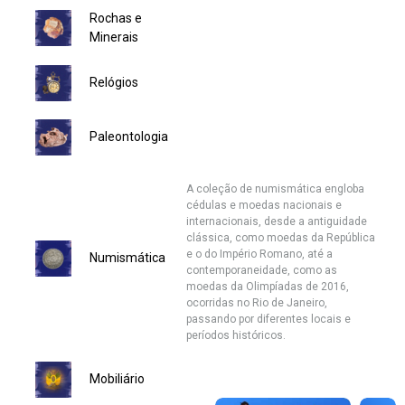
Rochas e
Ministério da Saúde
Minerais
Ministério de Minas e Energia
Relógios
Ministério da Ciência, Tecnologia, Inovações e Comunicações
Paleontologia
Ministério do Meio Ambiente
A coleção de numismática engloba
cédulas e moedas nacionais e
Ministério do Turismo
internacionais, desde a antiguidade
clássica, como moedas da República
Ministério do Desenvolvimento Regional
e o do Império Romano, até a
Numismática
contemporaneidade, como as
moedas da Olimpíadas de 2016,
Controladoria-Geral da União
ocorridas no Rio de Janeiro,
passando por diferentes locais e
períodos históricos.
Ministério da Mulher, da Família e dos Direitos Humanos
Mobiliário
Secretaria-Geral