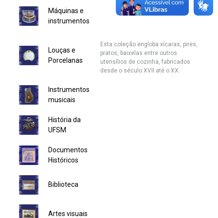
Máquinas e
Secretaria de Governo
instrumentos
Gabinete de Segurança Institucional
Esta coleção engloba xícaras, pires,
Louças e
pratos, baixelas entre outros
Advocacia-Geral da União
Porcelanas
utensílios de cozinha, fabricados
desde o século XVII até o XX.
Banco Central do Brasil
Instrumentos
musicais
Planalto
História da
UFSM
Documentos
Históricos
Biblioteca
Artes visuais