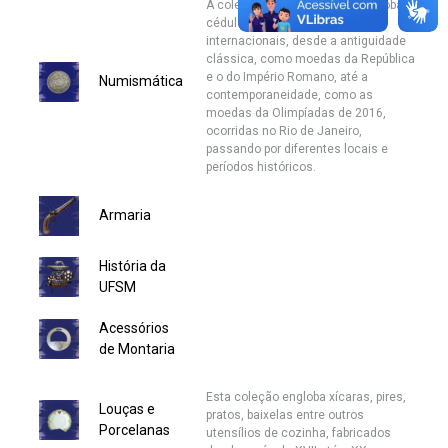
A coleção de numismática engloba
cédulas e moedas nacionais e
Secretaria de Governo
internacionais, desde a antiguidade
clássica, como moedas da República
Gabinete de Segurança Institucional
e o do Império Romano, até a
Numismática
contemporaneidade, como as
moedas da Olimpíadas de 2016,
Advocacia-Geral da União
ocorridas no Rio de Janeiro,
passando por diferentes locais e
períodos históricos.
Banco Central do Brasil
Armaria
Planalto
História da
UFSM
Acessórios
de Montaria
Esta coleção engloba xícaras, pires,
Louças e
pratos, baixelas entre outros
Porcelanas
utensílios de cozinha, fabricados