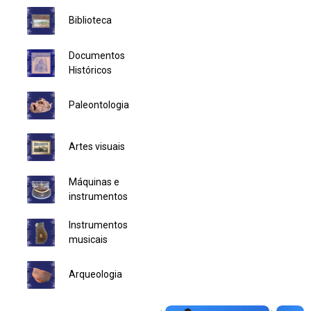
Biblioteca
Ministério da Saúde
Documentos
Ministério de Minas e Energia
Históricos
Ministério da Ciência, Tecnologia, Inovações e Comunicações
Paleontologia
Ministério do Meio Ambiente
Artes visuais
Ministério do Turismo
Máquinas e
Ministério do Desenvolvimento Regional
instrumentos
Instrumentos
Controladoria-Geral da União
musicais
Ministério da Mulher, da Família e dos Direitos Humanos
Arqueologia
Secretaria-Geral