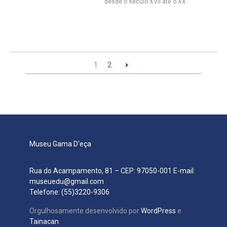
desde o século XVII até o XX.
1
2
Museu Gama D'eça
Rua do Acampamento, 81 – CEP: 97050-001 E-mail:
museuedu@gmail.com
Telefone: (55)3220-9306
Orgulhosamente desenvolvido por
WordPress
e
Tainacan
.