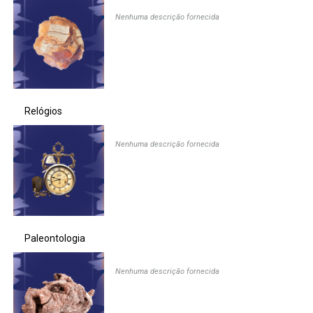
Nenhuma descrição fornecida
Ministério da Saúde
Ministério de Minas e Energia
Ministério da Ciência, Tecnologia, Inovações e Comunicações
Relógios
Ministério do Meio Ambiente
Nenhuma descrição fornecida
Ministério do Turismo
Ministério do Desenvolvimento Regional
Controladoria-Geral da União
Paleontologia
Ministério da Mulher, da Família e dos Direitos Humanos
Nenhuma descrição fornecida
Secretaria-Geral