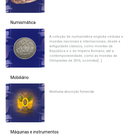
Secretaria de Governo
Gabinete de Segurança Institucional
Numismática
Advocacia-Geral da União
A coleção de numismática engloba cédulas e
moedas nacionais e internacionais, desde a
antiguidade clássica, como moedas da
República e o do Império Romano, até a
Banco Central do Brasil
contemporaneidade, como as moedas da
Olimpíadas de 2016, ocorridas[...]
Planalto
Mobiliário
Nenhuma descrição fornecida
Máquinas e instrumentos