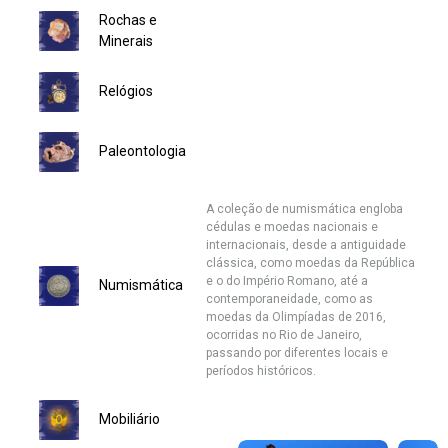
Rochas e
Ministério da Saúde
Minerais
Ministério de Minas e Energia
Relógios
Ministério da Ciência, Tecnologia, Inovações e Comunicações
Paleontologia
Ministério do Meio Ambiente
A coleção de numismática engloba
cédulas e moedas nacionais e
Ministério do Turismo
internacionais, desde a antiguidade
clássica, como moedas da República
Ministério do Desenvolvimento Regional
e o do Império Romano, até a
Numismática
contemporaneidade, como as
moedas da Olimpíadas de 2016,
Controladoria-Geral da União
ocorridas no Rio de Janeiro,
passando por diferentes locais e
períodos históricos.
Ministério da Mulher, da Família e dos Direitos Humanos
Mobiliário
Secretaria-Geral