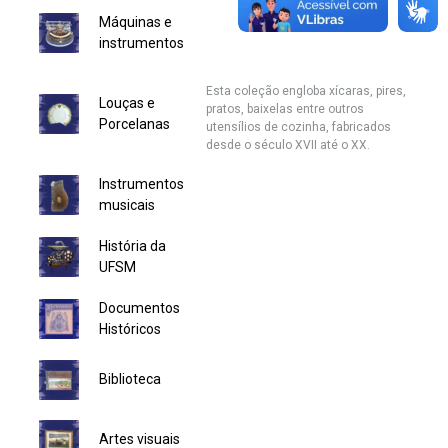
Máquinas e
Secretaria de Governo
instrumentos
Gabinete de Segurança Institucional
Esta coleção engloba xícaras, pires,
Louças e
pratos, baixelas entre outros
Advocacia-Geral da União
Porcelanas
utensílios de cozinha, fabricados
desde o século XVII até o XX.
Banco Central do Brasil
Instrumentos
musicais
Planalto
História da
UFSM
Documentos
Históricos
Biblioteca
Artes visuais