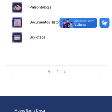
Paleontologia
Ministério da Saúde
Ministério de Minas e Energia
Documentos Históricos
Ministério da Ciência, Tecnologia, Inovações e Comunicações
Biblioteca
Ministério do Meio Ambiente
Ministério do Turismo
Ministério do Desenvolvimento Regional
1
2
Controladoria-Geral da União
Ministério da Mulher, da Família e dos Direitos Humanos
Secretaria-Geral
Museu Gama D'eça