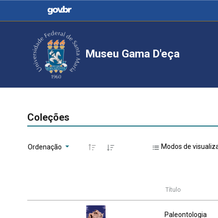
Casa Civil
Ministério da Justiça e
Segurança Pública
Museu Gama D'eça
Ministério da Agricultura,
Ministério da Educação
Pecuária e Abastecimento
Ministério do Meio Ambiente
Ministério do Turismo
Coleções
Modos de visualiz
Ordenação
Secretaria de Governo
Gabinete de Segurança
Institucional
Título
Paleontologia