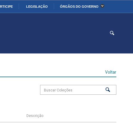
RTICIPE
LEGISLAÇÃO
ÓRGÃOS DO GOVERNO
stério da Economia
Ministério da Infraestrutura
stério de Minas e Energia
Ministério da Ciência,
Tecnologia, Inovações e
Comunicações
stério da Mulher, da
Secretaria-Geral
lia e dos Direitos
Voltar
anos
alto
Descrição