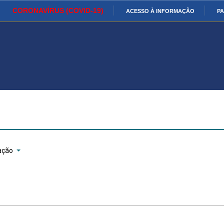
CORONAVÍRUS (COVID-19)
ACESSO À INFORMAÇÃO
PA
Ministério da Defesa
Ministério das Relações
Mini
IR
Exteriores
PARA
O
Ministério da Cidadania
Ministério da Saúde
Mini
CONTEÚDO
Ministério do
Controladoria-Geral da União
Mini
Desenvolvimento Regional
Famí
Hum
ação
Advocacia-Geral da União
Banco Central do Brasil
Plan