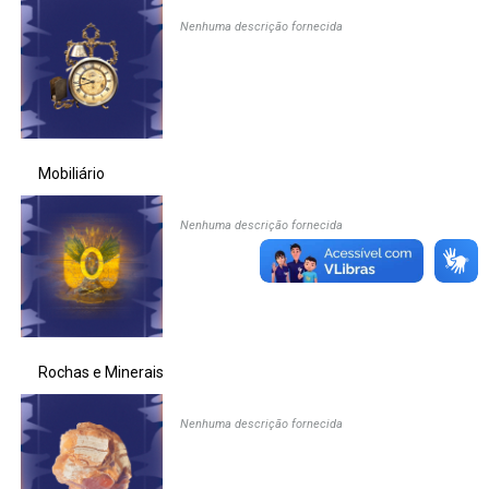
Nenhuma descrição fornecida
Ministério da Saúde
Ministério de Minas e Energia
Ministério da Ciência, Tecnologia, Inovações e Comunicações
Mobiliário
Ministério do Meio Ambiente
Nenhuma descrição fornecida
Ministério do Turismo
Ministério do Desenvolvimento Regional
Controladoria-Geral da União
Rochas e Minerais
Ministério da Mulher, da Família e dos Direitos Humanos
Nenhuma descrição fornecida
Secretaria-Geral