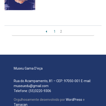
Secretaria de Governo
Gabinete de Segurança Institucional
Advocacia-Geral da União
1
2
Banco Central do Brasil
Planalto
Museu Gama D'eça
Rua do Acampamento, 81 – CEP: 97050-001 E-mail:
museuedu@gmail.com
Telefone: (55)3220-9306
Orgulhosamente desenvolvido por
WordPress
e
Tainacan
.