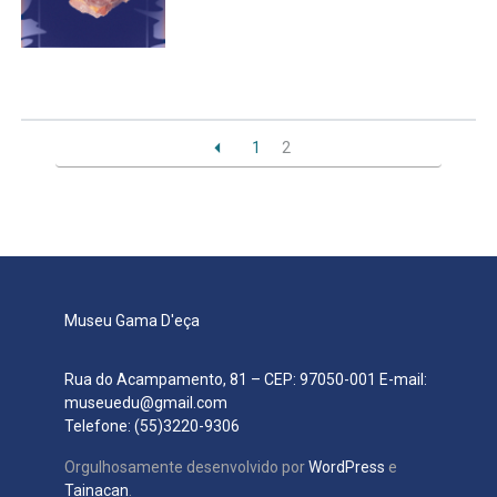
Secretaria de Governo
Gabinete de Segurança Institucional
Advocacia-Geral da União
1
2
Banco Central do Brasil
Planalto
Museu Gama D'eça
Rua do Acampamento, 81 – CEP: 97050-001 E-mail:
museuedu@gmail.com
Telefone: (55)3220-9306
Orgulhosamente desenvolvido por
WordPress
e
Tainacan
.