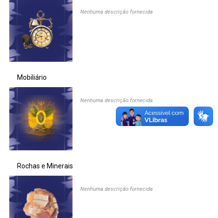
Nenhuma descrição fornecida
Ministério da Saúde
Ministério de Minas e Energia
Ministério da Ciência, Tecnologia, Inovações e Comunicações
Mobiliário
Ministério do Meio Ambiente
Nenhuma descrição fornecida
Ministério do Turismo
Ministério do Desenvolvimento Regional
Controladoria-Geral da União
Rochas e Minerais
Ministério da Mulher, da Família e dos Direitos Humanos
Nenhuma descrição fornecida
Secretaria-Geral