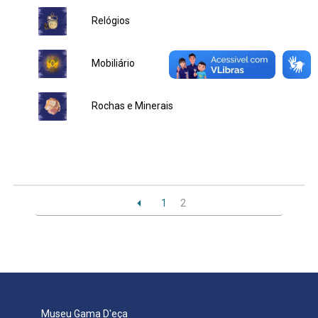
Relógios
Ministério da Saúde
Ministério de Minas e Energia
Mobiliário
Ministério da Ciência, Tecnologia, Inovações e Comunicações
Rochas e Minerais
Ministério do Meio Ambiente
Ministério do Turismo
Ministério do Desenvolvimento Regional
1
2
Controladoria-Geral da União
Ministério da Mulher, da Família e dos Direitos Humanos
Secretaria-Geral
Museu Gama D'eça