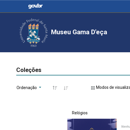
Casa Civil
Ministério da Justiça e
Segurança Pública
Museu Gama D'eça
Ministério da Agricultura,
Ministério da Educação
Pecuária e Abastecimento
Ministério do Meio Ambiente
Ministério do Turismo
Coleções
Modos de visualiz
Ordenação
Secretaria de Governo
Gabinete de Segurança
Institucional
Relógios
Nenhu