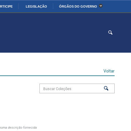
RTICIPE
LEGISLAÇÃO
ÓRGÃOS DO GOVERNO
stério da Economia
Ministério da Infraestrutura
stério de Minas e Energia
Ministério da Ciência,
Tecnologia, Inovações e
Comunicações
stério da Mulher, da
Secretaria-Geral
lia e dos Direitos
Voltar
anos
alto
uma descrição fornecida