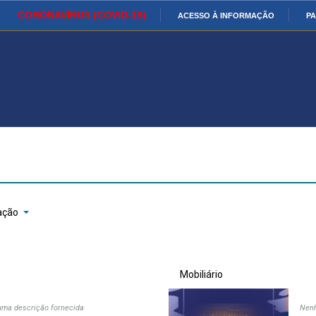
CORONAVÍRUS (COVID-19)
ACESSO À INFORMAÇÃO
PA
Ministério da Defesa
Ministério das Relações
Mini
IR
Exteriores
PARA
O
Ministério da Cidadania
Ministério da Saúde
Mini
CONTEÚDO
Ministério do
Controladoria-Geral da União
Mini
Desenvolvimento Regional
Famí
Hum
ação
Advocacia-Geral da União
Banco Central do Brasil
Plan
Mobiliário
ma descrição fornecida
Nenh