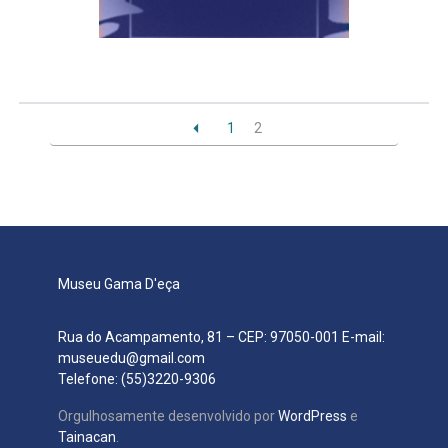
1
2
Museu Gama D'eça
Rua do Acampamento, 81 – CEP: 97050-001 E-mail:
museuedu@gmail.com
Telefone: (55)3220-9306
Orgulhosamente desenvolvido por
WordPress
e
Tainacan
.