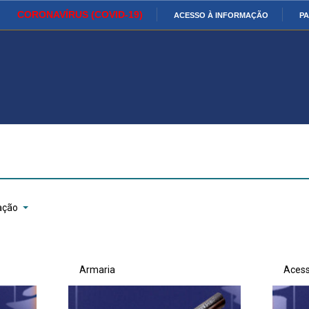
CORONAVÍRUS (COVID-19)
ACESSO À INFORMAÇÃO
PA
Ministério da Defesa
Ministério das Relações
Mini
IR
Exteriores
PARA
O
Ministério da Cidadania
Ministério da Saúde
Mini
CONTEÚDO
Ministério do
Controladoria-Geral da União
Mini
Desenvolvimento Regional
Famí
Hum
ação
Advocacia-Geral da União
Banco Central do Brasil
Plan
Armaria
Acess