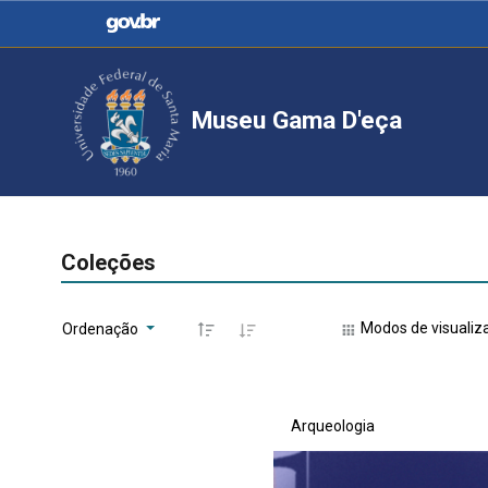
Casa Civil
Ministério da Justiça e
Segurança Pública
Museu Gama D'eça
Ministério da Agricultura,
Ministério da Educação
Pecuária e Abastecimento
Ministério do Meio Ambiente
Ministério do Turismo
Coleções
Modos de visualiz
Ordenação
Secretaria de Governo
Gabinete de Segurança
Institucional
Arqueologia