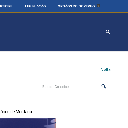
RTICIPE
LEGISLAÇÃO
ÓRGÃOS DO GOVERNO
stério da Economia
Ministério da Infraestrutura
stério de Minas e Energia
Ministério da Ciência,
Tecnologia, Inovações e
Comunicações
stério da Mulher, da
Secretaria-Geral
lia e dos Direitos
Voltar
anos
alto
órios de Montaria