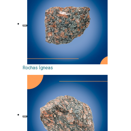
Ministério da Saúde
Ministério de Minas e Energia
Ministério da Ciência, Tecnologia, Inovações e Comunicações
Ministério do Meio Ambiente
Ministério do Turismo
Rochas Ígneas
Ministério do Desenvolvimento Regional
Controladoria-Geral da União
Ministério da Mulher, da Família e dos Direitos Humanos
Secretaria-Geral