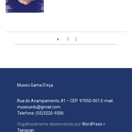
Secretaria de Governo
Gabinete de Segurança Institucional
Advocacia-Geral da União
1
2
Banco Central do Brasil
Planalto
Museu Gama D'eça
Rua do Acampamento, 81 – CEP: 97050-001 E-mail:
museuedu@gmail.com
Telefone: (55)3220-9306
Orgulhosamente desenvolvido por
WordPress
e
Tainacan
.