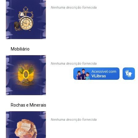
Nenhuma descrição fornecida
Ministério da Saúde
Ministério de Minas e Energia
Ministério da Ciência, Tecnologia, Inovações e Comunicações
Mobiliário
Ministério do Meio Ambiente
Nenhuma descrição fornecida
Ministério do Turismo
Ministério do Desenvolvimento Regional
Controladoria-Geral da União
Rochas e Minerais
Ministério da Mulher, da Família e dos Direitos Humanos
Nenhuma descrição fornecida
Secretaria-Geral